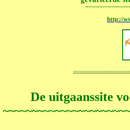
~~~~~~~~~~~~~~~~~~~
http://w
============================
De uitgaanssite v
~~~~~~~~~~~~~~~~~~~~~