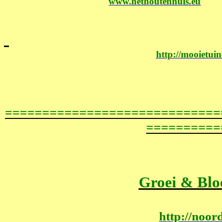
www.hethoutenhuis.eu
http://mooietui
=============================
==========
Groei & Blo
http://noord