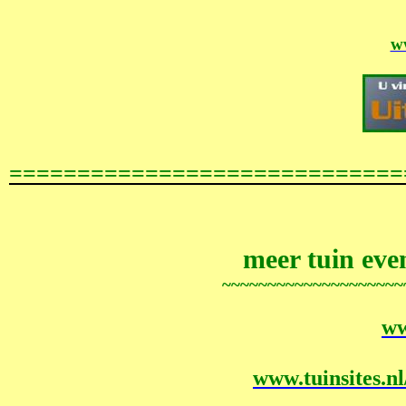
w
=============================
meer tuin eve
~~~~~~~~~~~~~~~~~~~~
ww
www.tuinsites.nl