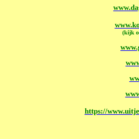
www.dag
www.ko
(kijk 
www.g
www.
ww
www.
https://www.uitje