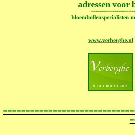
adressen voor 
~~~~~~~~~~~~~~~~~~~~~
bloembollenspecialisten m
www.verberghe.nl
=============================
=