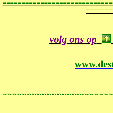
=============================
=======
volg ons op
www.dest
~~~~~~~~~~~~~~~~~~~~~