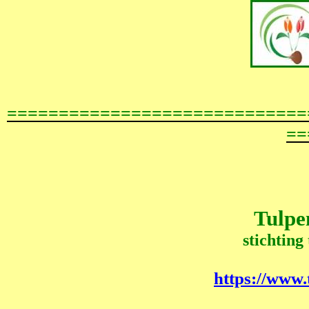
=============================
==
Tulpe
stichting
https://www.