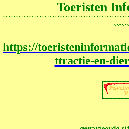
Toeristen In
````````````````````````````````````````````````
`````
https://toeristeninformati
ttractie-en-die
========================
gevarieerde sit